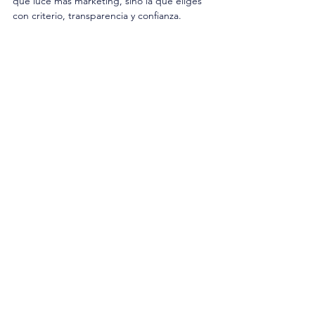
que luce más marketing, sino la que eliges 
con criterio, transparencia y confianza.
Ver todo
Entradas relacionadas