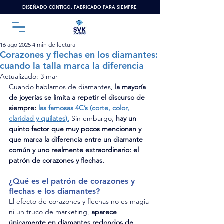
DISEÑADO CONTIGO. FABRICADO PARA SIEMPRE
16 ago 2025
4 min de lectura
Corazones y flechas en los diamantes:
cuando la talla marca la diferencia
Actualizado:
3 mar
Cuando hablamos de diamantes, 
la mayoría 
de joyerías se limita a repetir el discurso de 
siempre: 
las famosas 4C’s (corte, color, 
claridad y quilates).
 Sin embargo, 
hay un 
quinto factor que muy pocos mencionan y 
que marca la diferencia entre un diamante 
común y uno realmente extraordinario: el 
patrón de corazones y flechas.
¿Qué es el patrón de corazones y 
flechas e los diamantes?
El efecto de corazones y flechas no es magia 
ni un truco de marketing, 
aparece 
únicamente en diamantes redondos de 