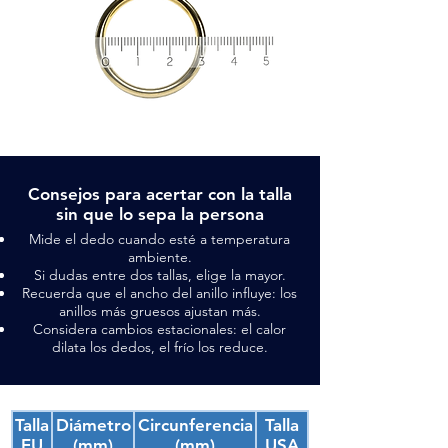
Consejos para acertar con la talla
sin que lo sepa la persona
Mide el dedo cuando esté a temperatura
ambiente.
Si dudas entre dos tallas, elige la mayor.
Recuerda que el ancho del anillo influye: los
anillos más gruesos ajustan más.
Considera cambios estacionales: el calor
dilata los dedos, el frío los reduce.
Talla
Diámetro
Circunferencia
Talla
EU
(mm)
(mm)
USA