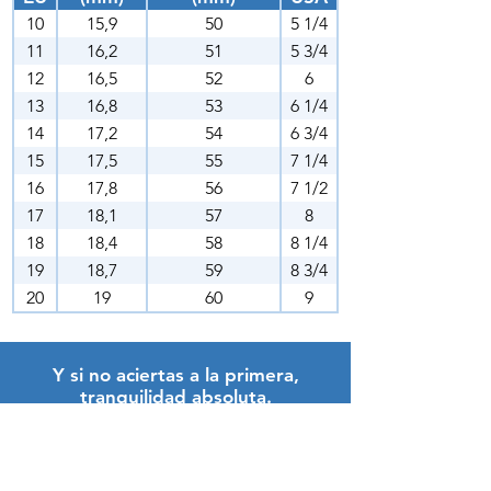
10
15,9
50
5 1/4
11
16,2
51
5 3/4
12
16,5
52
6
13
16,8
53
6 1/4
14
17,2
54
6 3/4
15
17,5
55
7 1/4
16
17,8
56
7 1/2
17
18,1
57
8
18
18,4
58
8 1/4
19
18,7
59
8 3/4
20
19
60
9
Y si no aciertas a la primera,
tranquilidad absoluta.
En SVK Joyeros reajustamos la talla de tu anillo
fabricado con nosotros
sin coste adicional.