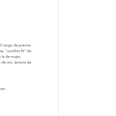
 El rango de precios 
s, "comfort fit" de 
 la de mujer, 
 de oro. (precio de 
bar: