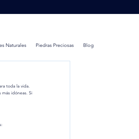
s Naturales
Piedras Preciosas
Blog
a toda la vida. 
s más idóneas. Si 
s: