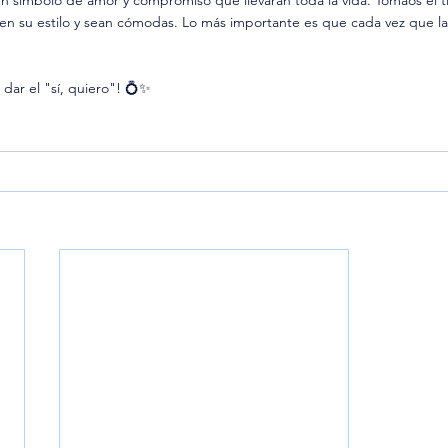
un símbolo de amor y compromiso que llevarán toda la vida. Tomaos el 
jen su estilo y sean cómodas. Lo más importante es que cada vez que las
a dar el "sí, quiero"! 💍✨