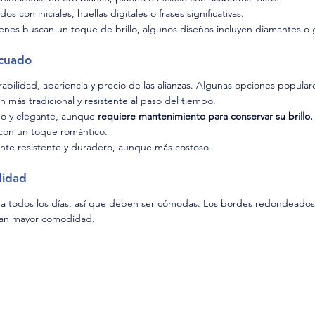
s con iniciales, huellas digitales o frases significativas.
enes buscan un toque de brillo, algunos diseños incluyen diamantes o
ecuado
urabilidad, apariencia y precio de las alianzas. Algunas opciones popular
n más tradicional y resistente al paso del tiempo.
do y elegante, aunque 
requiere mantenimiento para conservar su brillo.
con un toque romántico.
te resistente y duradero, aunque más costoso.
didad
da todos los días, así que deben ser cómodas. Los bordes redondeados (
can mayor comodidad.