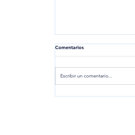
Comentarios
Escribir un comentario...
El precio del oro de 18K hoy
y cómo se determina
Enlaces:
Preguntas frecuentes - FAQ