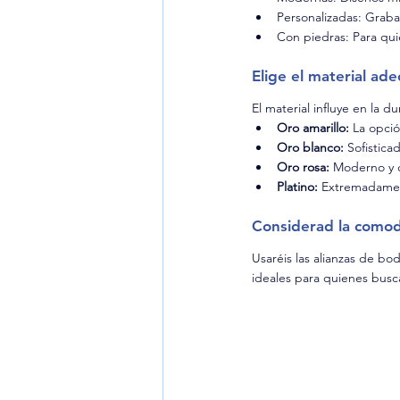
Personalizadas: Grabado
Con piedras: Para qui
Elige el material ad
El material influye en la d
Oro amarillo: 
La opció
Oro blanco: 
Sofistica
Oro rosa: 
Moderno y 
Platino:
 Extremadamen
Considerad la como
Usaréis las alianzas de bo
ideales para quienes bus