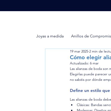
Joyas a medida
Anillos de Compromi
19 mar 2025
2 min de lect
Cómo elegir ali
Actualizado:
6 mar
Las alianzas de boda son m
Elegirlas puede parecer un
no sabéis por dónde empez
Define un estilo que
Las alianzas de boda deben
Clásicas: Bandas senc
Modernas: Diseños min