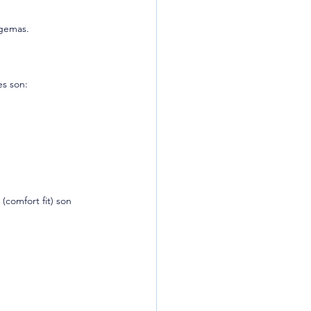
 gemas.
es son:
comfort fit) son 