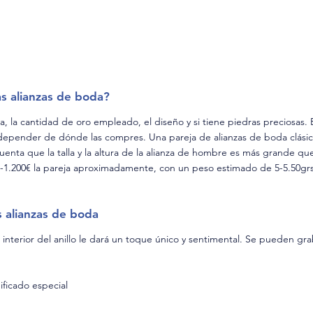
s alianzas de boda?
lla, la cantidad de oro empleado, el diseño y si tiene piedras preciosas.
 depender de dónde las compres. Una pareja de alianzas de boda clásica
enta que la talla y la altura de la alianza de hombre es más grande que
-1.200€ la pareja aproximadamente, con un peso estimado de 5-5.50grs
s alianzas de boda
interior del anillo le dará un toque único y sentimental. Se pueden gra
ificado especial